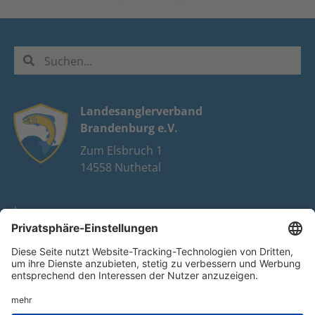
Landesanglerverband
Brandenburg e.V.
Zum Elsbruch 1
14558 Nuthetal
Impressum
Datenschutz
FAQ
Youtube