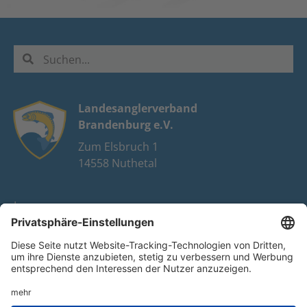
Landesanglerverband
Brandenburg e.V.
Zum Elsbruch 1
14558 Nuthetal
Impressum
Datenschutz
FAQ
Youtube