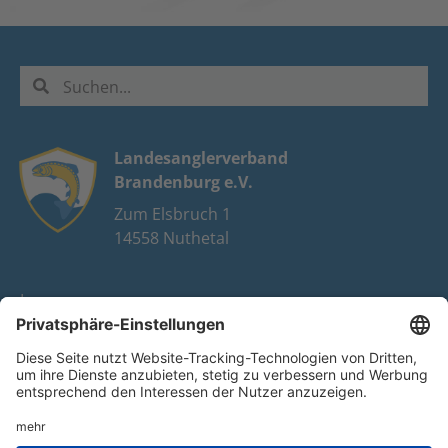
Landesanglerverband
Brandenburg e.V.
Zum Elsbruch 1
14558 Nuthetal
Impressum
Datenschutz
FAQ
Youtube