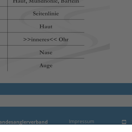
Impressum
andesanglerverband
randenburg e.V.
Datenschutz