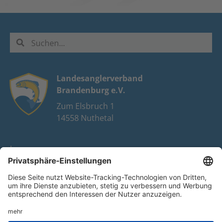
Landesanglerverband
Brandenburg e.V.
Zum Elsbruch 1
14558 Nuthetal
Impressum
Datenschutz
FAQ
Youtube