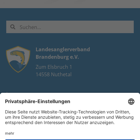
Landesanglerverband
Brandenburg e.V.
Zum Elsbruch 1
14558 Nuthetal
Impressum
Datenschutz
FAQ
Youtube