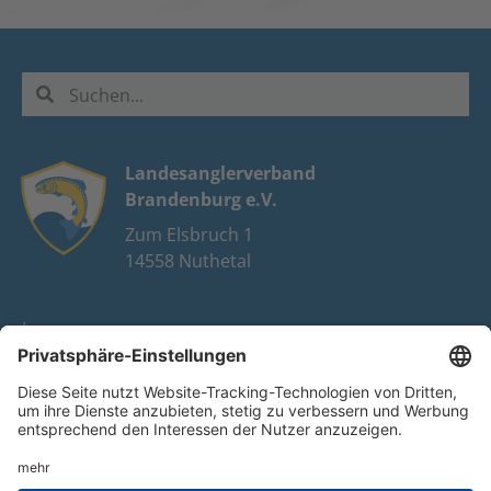
Landesanglerverband
Brandenburg e.V.
Zum Elsbruch 1
14558 Nuthetal
Impressum
Datenschutz
FAQ
Youtube