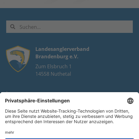
Landesanglerverband
Brandenburg e.V.
Zum Elsbruch 1
14558 Nuthetal
Impressum
Datenschutz
FAQ
Youtube