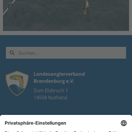
Landesanglerverband
Brandenburg e.V.
Zum Elsbruch 1
14558 Nuthetal
Impressum
Datenschutz