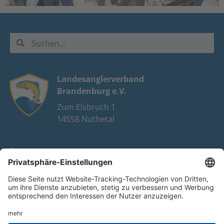
Landesanglerverband
Brandenburg e.V.
Zum Elsbruch 1
14558 Nuthetal
Impressum
Datenschutz
FAQ
Youtube