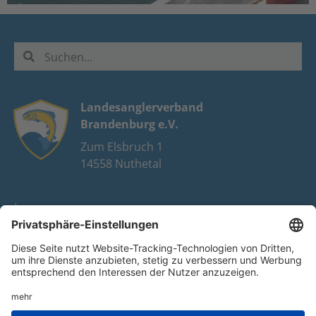
Landesanglerverband
Brandenburg e.V.
Zum Elsbruch 1
14558 Nuthetal
Impressum
Datenschutz
FAQ
Youtube