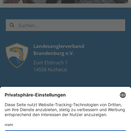
Landesanglerverband
Brandenburg e.V.
Zum Elsbruch 1
14558 Nuthetal
Impressum
Datenschutz
FAQ
Youtube