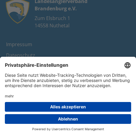
Landesanglerverband
Brandenburg e.V.
Zum Elsbruch 1
14558 Nuthetal
Impressum
Datenschutz
FAQ
Youtube
Facebook
Instagram