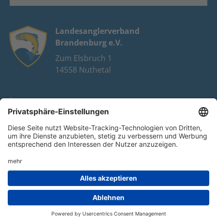
Landesanglerverband
Brandenburg e.V.
Zum Elsbruch 1
14558 Nuthetal
Impressum
Datenschutz
FAQ
Youtube
Facebook
Instagram