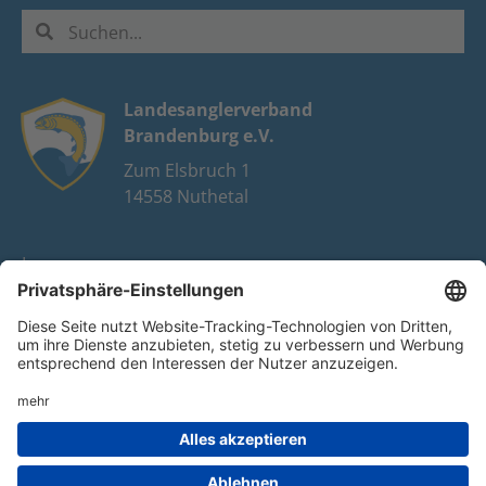
Landesanglerverband
Brandenburg e.V.
Zum Elsbruch 1
14558 Nuthetal
Impressum
Datenschutz
FAQ
Youtube
Facebook