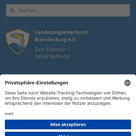
Landesanglerverband
Brandenburg e.V.
Zum Elsbruch 1
14558 Nuthetal
Impressum
Datenschutz
FAQ
Youtube
Facebook