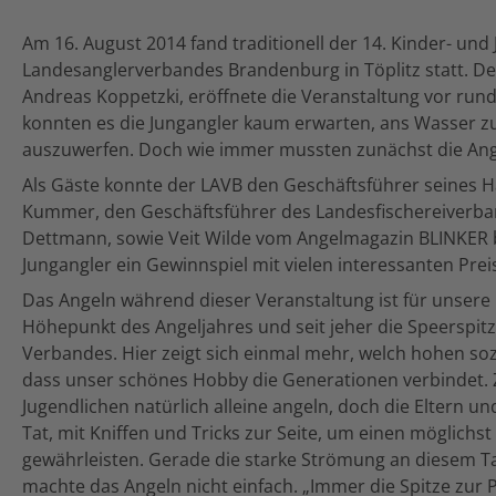
Am 16. August 2014 fand traditionell der 14. Kinder- und
Landesanglerverbandes Brandenburg in Töplitz statt. D
Andreas Koppetzki, eröffnete die Veranstaltung vor run
konnten es die Jungangler kaum erwarten, ans Wasser 
auszuwerfen. Doch wie immer mussten zunächst die Ang
Als Gäste konnte der LAVB den Geschäftsführer seines 
Kummer, den Geschäftsführer des Landesfischereiverba
Dettmann, sowie Veit Wilde vom Angelmagazin BLINKER be
Jungangler ein Gewinnspiel mit vielen interessanten Prei
Das Angeln während dieser Veranstaltung ist für unsere 
Höhepunkt des Angeljahres und seit jeher die Speerspit
Verbandes. Hier zeigt sich einmal mehr, welch hohen so
dass unser schönes Hobby die Generationen verbindet.
Jugendlichen natürlich alleine angeln, doch die Eltern u
Tat, mit Kniffen und Tricks zur Seite, um einen möglichs
gewährleisten. Gerade die starke Strömung an diesem T
machte das Angeln nicht einfach. „Immer die Spitze zur P