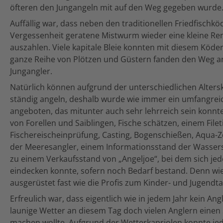
öfteren den Jungangeln mit auf den Weg gegeben wurde
Auffällig war, dass neben den traditionellen Friedfischkö
Vergessenheit geratene Mistwurm wieder eine kleine Rena
auszahlen. Viele kapitale Bleie konnten mit diesem Köd
ganze Reihe von Plötzen und Güstern fanden den Weg an
Jungangler.
Natürlich können aufgrund der unterschiedlichen Altersk
ständig angeln, deshalb wurde wie immer ein umfangr
angeboten, das mitunter auch sehr lehrreich sein konnt
von Forellen und Saiblingen, Fische schätzen, einem Filet
Fischereischeinprüfung, Casting, Bogenschießen, Aqua-
der Meeresangler, einem Informationsstand der Wassersc
zu einem Verkaufsstand von „Angeljoe“, bei dem sich jed
eindecken konnte, sofern noch Bedarf bestand. Denn w
ausgerüstet fast wie die Profis zum Kinder- und Jugendta
Erfreulich war, dass eigentlich wie in jedem Jahr kein An
launige Wetter an diesem Tag doch vielen Anglern einen
machen wollte. Aufgrund der Wetterkapriolen konnte jed