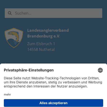
Landesanglerverband
Brandenburg e.V.
Zum Elsbruch 1
14558 Nuthetal
Impressum
Datenschutz
FAQ
Youtube
Facebook