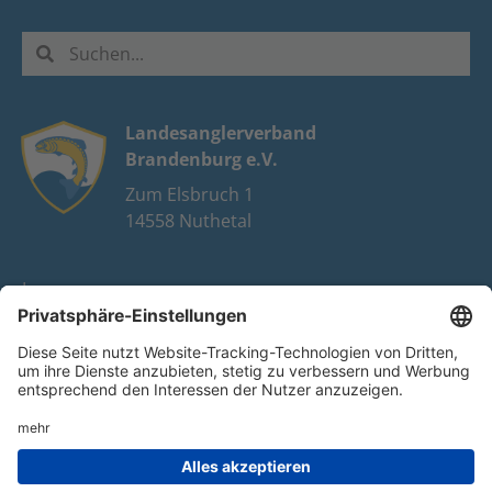
Landesanglerverband
Brandenburg e.V.
Zum Elsbruch 1
14558 Nuthetal
Impressum
Datenschutz
FAQ
Youtube
Facebook