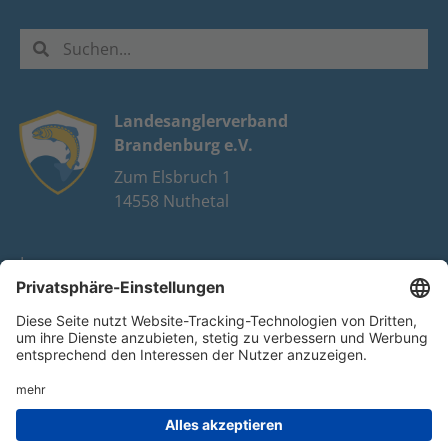
Landesanglerverband
Brandenburg e.V.
Zum Elsbruch 1
14558 Nuthetal
Impressum
Datenschutz
FAQ
Youtube
Facebook