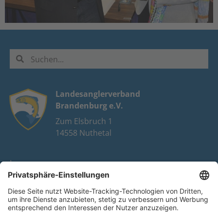
Landesanglerverband
Brandenburg e.V.
Zum Elsbruch 1
14558 Nuthetal
Impressum
Datenschutz
FAQ