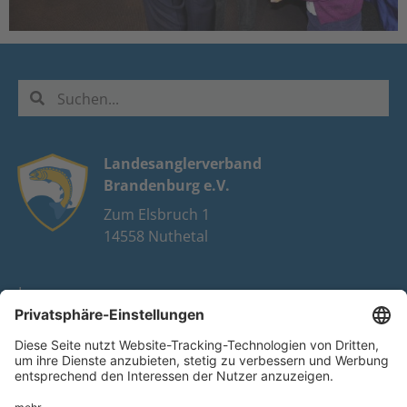
Landesanglerverband
Brandenburg e.V.
Zum Elsbruch 1
14558 Nuthetal
Impressum
Datenschutz
FAQ