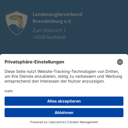
Landesanglerverband
Brandenburg e.V.
Zum Elsbruch 1
14558 Nuthetal
Impressum
Datenschutz
FAQ
Youtube
Facebook
Instagram