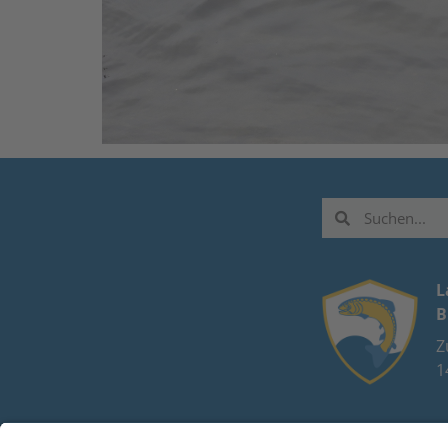
L
B
Z
1