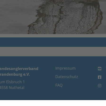
Impressum
andesanglerverband
randenburg e.V.
Datenschutz
um Elsbruch 1
FAQ
4558 Nuthetal