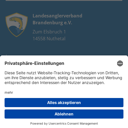
Landesanglerverband
Brandenburg e.V.
Zum Elsbruch 1
14558 Nuthetal
Impressum
Datenschutz
FAQ
Youtube
Facebook
Instagram