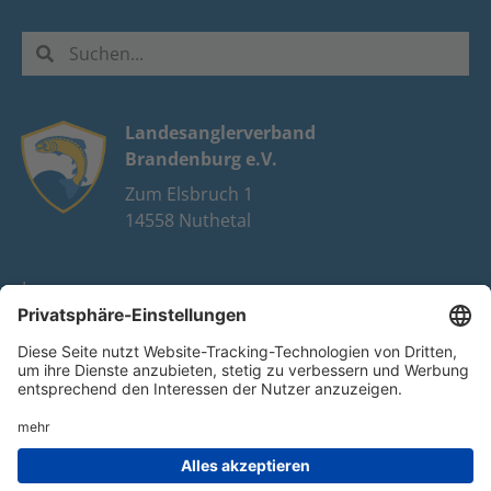
Landesanglerverband
Brandenburg e.V.
Zum Elsbruch 1
14558 Nuthetal
Impressum
Datenschutz
FAQ
Youtube
Facebook