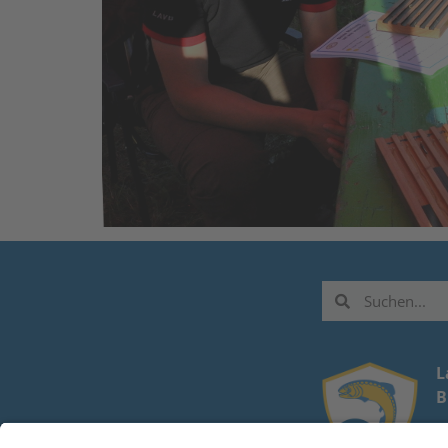
L
B
Z