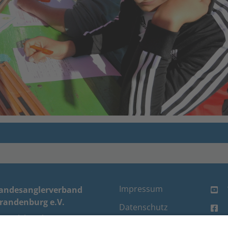
Impressum
andesanglerverband
randenburg e.V.
Datenschutz
um Elsbruch 1
FAQ