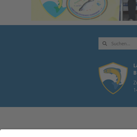
L
B
Z
1