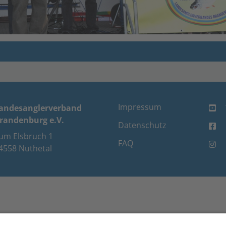
Impressum
andesanglerverband
randenburg e.V.
Datenschutz
um Elsbruch 1
FAQ
4558 Nuthetal