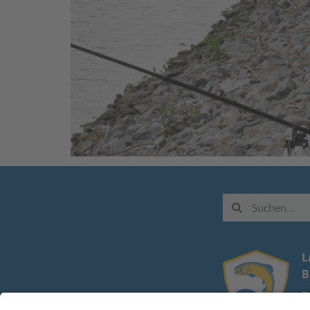
L
B
Z