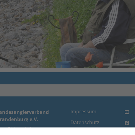
Impressum
andesanglerverband
randenburg e.V.
Datenschutz
um Elsbruch 1
FAQ