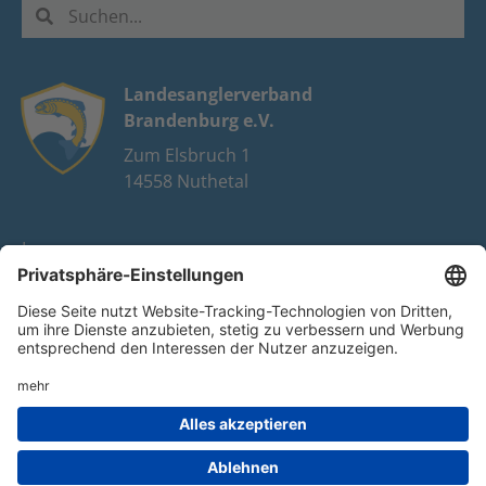
Landesanglerverband
Brandenburg e.V.
Zum Elsbruch 1
14558 Nuthetal
Impressum
Datenschutz
FAQ
Youtube
Facebook
Instagram