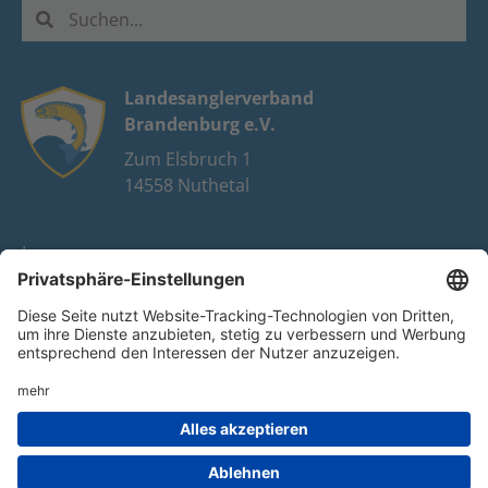
Landesanglerverband
Brandenburg e.V.
Zum Elsbruch 1
14558 Nuthetal
Impressum
Datenschutz
FAQ
Youtube
Facebook
Instagram