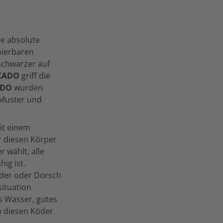
ne absolute
nierbaren
 Schwarzer auf
KADO
griff die
ADO
wurden
 Muster und
it einem
r diesen Körper
r wählt, alle
ig ist.
ander oder Dorsch
situation
s Wasser, gutes
an diesen Köder