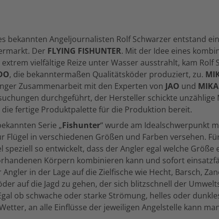
es bekannten Angeljournalisten Rolf Schwarzer entstand ei
ermarkt. Der
FLYING FISHUNTER
. Mit der Idee eines kombi
extrem vielfältige Reize unter Wasser ausstrahlt, kam Rolf
DO
, die bekanntermaßen Qualitätsköder produziert, zu.
MI
 enger Zusammenarbeit mit den Experten von
JAO
und
MIK
suchungen durchgeführt, der Hersteller schickte unzählige
 die fertige Produktpalette für die Produktion bereit.
bekannten Serie „
Fishunter
“ wurde am Idealschwerpunkt m
r Flügel in verschiedenen Größen und Farben versehen. Fü
 speziell so entwickelt, dass der Angler egal welche Größe e
orhandenen Körpern kombinieren kann und sofort einsatzfäh
r Angler in der Lage auf die Zielfische wie Hecht, Barsch, Z
öder auf die Jagd zu gehen, der sich blitzschnell der Umwelt
Egal ob schwache oder starke Strömung, helles oder dunkle
Wetter, an alle Einflüsse der jeweiligen Angelstelle kann m