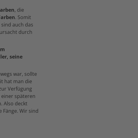
Farben
, die
Farben
. Somit
 sind auch das
ursacht durch
em
er, seine
wegs war, sollte
it hat man die
zur Verfügung
n einer späteren
. Also deckt
e Fänge. Wir sind