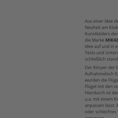
Aus einer Idee d
Neuheit am Köd
Kunstköders der 
die Marke
MIKA
Idee auf und in
Tests und Unter
schließlich stand
Der Körper der 
Aufnahmeloch fü
wurden die Flügel
Flügel mit den v
Hierdurch ist de
u.a. mit einem K
anpassen lässt. 
oder schlechtes 
anpassen.