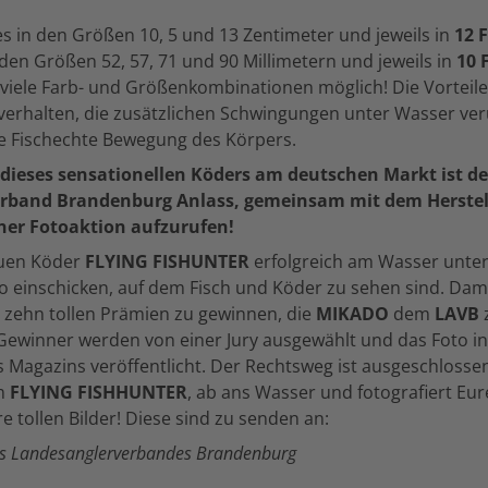
es in den Größen 10, 5 und 13 Zentimeter und jeweils in
12 
 den Größen 52, 57, 71 und 90 Millimetern und jeweils in
10 
viele Farb- und Größenkombinationen möglich! Die Vorteile
erhalten, die zusätzlichen Schwingungen unter Wasser ver
ie Fischechte Bewegung des Körpers.
 dieses sensationellen Köders am deutschen Markt ist d
rband Brandenburg Anlass, gemeinsam mit dem Herstell
iner Fotoaktion aufzurufen!
uen Köder
FLYING FISHUNTER
erfolgreich am Wasser unter
o einschicken, auf dem Fisch und Köder zu sehen sind. Dam
 zehn tollen Prämien zu gewinnen, die
MIKADO
dem
LAVB
e Gewinner werden von einer Jury ausgewählt und das Foto i
Magazins veröffentlicht. Der Rechtsweg ist ausgeschlossen
em
FLYING FISHHUNTER
, ab ans Wasser und fotografiert Eur
e tollen Bilder! Diese sind zu senden an:
des Landesanglerverbandes Brandenburg