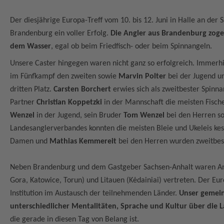
Der diesjährige Europa-Treff vom 10. bis 12. Juni in Halle an de
Brandenburg ein voller Erfolg.
Die Angler aus Brandenburg zoge
dem Wasser
, egal ob beim Friedfisch- oder beim Spinnangeln.
Unsere Caster hingegen waren nicht ganz so erfolgreich. Immerh
im Fünfkampf den zweiten sowie
Marvin Polter
bei der Jugend u
dritten Platz.
Carsten Borchert
erwies sich als zweitbester Spinn
Partner
Christian Koppetzki
in der Mannschaft die meisten Fische
Wenzel
in der Jugend, sein Bruder
Tom Wenzel
bei den Herren s
Landesanglerverbandes konnten die meisten Bleie und Ukeleis ke
Damen und
Mathias Kemmereit
bei den Herren wurden zweitbest
Neben Brandenburg und dem Gastgeber Sachsen-Anhalt waren Ang
Gora, Katowice, Torun) und Litauen (Kėdainiai) vertreten. Der Europ
Institution im Austausch der teilnehmenden Länder.
Unser gemei
unterschiedlicher Mentalitäten, Sprache und Kultur über die
die gerade in diesen Tag von Belang ist.