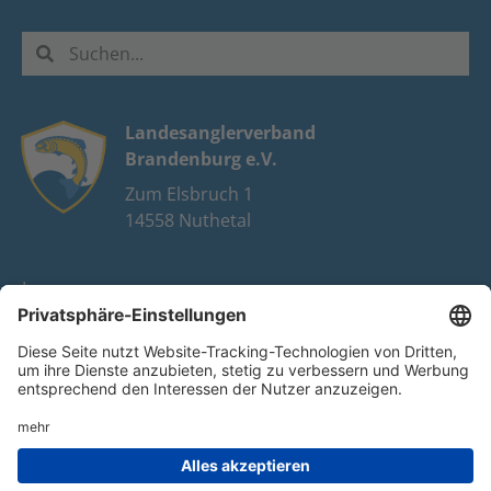
Landesanglerverband
Brandenburg e.V.
Zum Elsbruch 1
14558 Nuthetal
Impressum
Datenschutz
FAQ
Youtube
Facebook