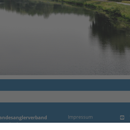
Impressum
andesanglerverband
randenburg e.V.
Datenschutz