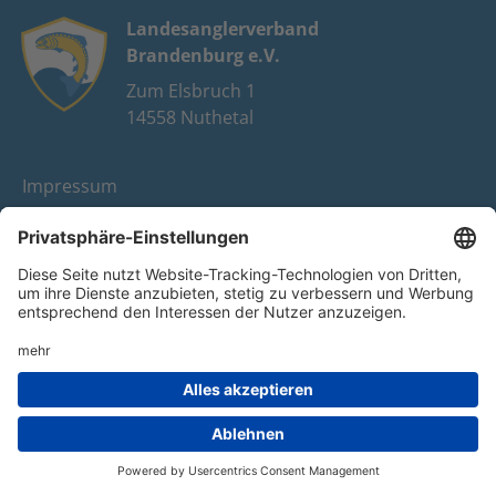
Landesanglerverband
Brandenburg e.V.
Zum Elsbruch 1
14558 Nuthetal
Impressum
Datenschutz
FAQ
Youtube
Facebook
Instagram