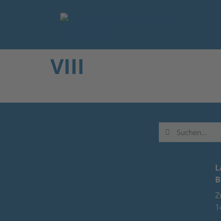
VIII
L
B
Z
1