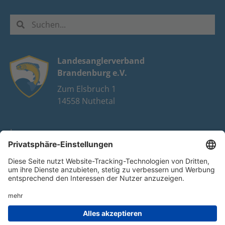
Landesanglerverband
Brandenburg e.V.
Zum Elsbruch 1
14558 Nuthetal
Impressum
Datenschutz
FAQ
Youtube
Facebook