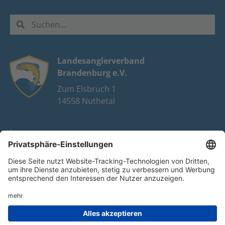
Landesanglerverband
Brandenburg e.V.
Zum Elsbruch 1
14558 Nuthetal
Impressum
Datenschutz
FAQ
Youtube
Facebook