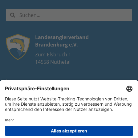
Landesanglerverband
Brandenburg e.V.
Zum Elsbruch 1
14558 Nuthetal
Impressum
Datenschutz
FAQ
Youtube
Facebook