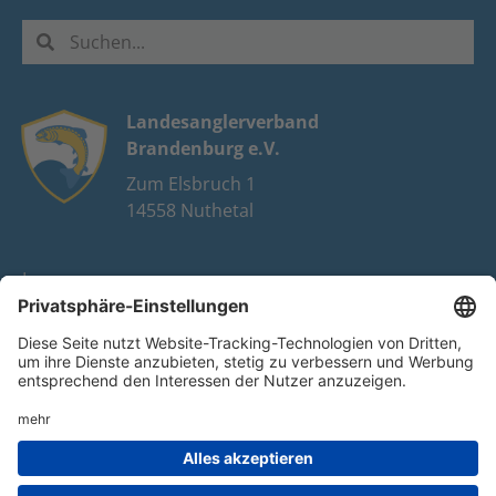
Landesanglerverband
Brandenburg e.V.
Zum Elsbruch 1
14558 Nuthetal
Impressum
Datenschutz
FAQ
Youtube
Facebook