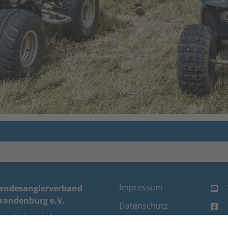
Impressum
andesanglerverband
randenburg e.V.
Datenschutz
um Elsbruch 1
FAQ