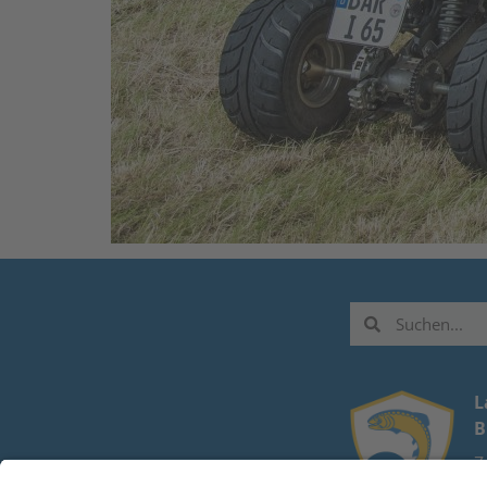
L
B
Z