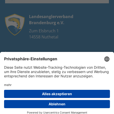
Landesanglerverband
Brandenburg e.V.
Zum Elsbruch 1
14558 Nuthetal
Impressum
Datenschutz
FAQ
Youtube
Facebook
Instagram