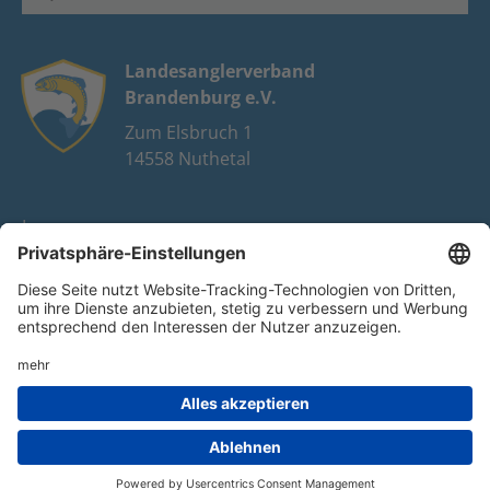
Landesanglerverband
Brandenburg e.V.
Zum Elsbruch 1
14558 Nuthetal
Impressum
Datenschutz
FAQ
Youtube
Facebook
Instagram