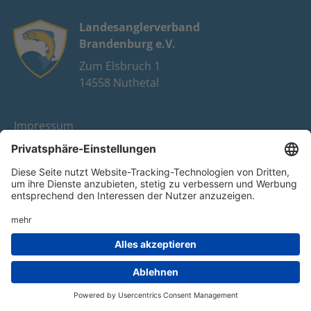
Landesanglerverband
Brandenburg e.V.
Zum Elsbruch 1
14558 Nuthetal
Impressum
Datenschutz
FAQ
Youtube
Facebook
Instagram