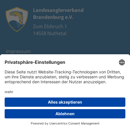
Landesanglerverband
Brandenburg e.V.
Zum Elsbruch 1
14558 Nuthetal
Impressum
Datenschutz
FAQ
Youtube
Facebook
Instagram