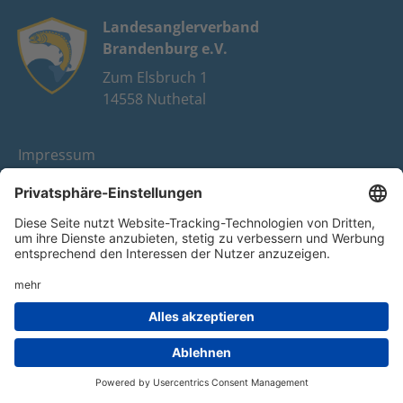
Landesanglerverband
Brandenburg e.V.
Zum Elsbruch 1
14558 Nuthetal
Impressum
Datenschutz
FAQ
Youtube
Facebook
Instagram