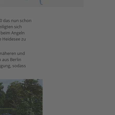
00 das nun schon
iligten sich
n beim Angeln
de Heidesee zu
r näheren und
 aus Berlin
ligung, sodass