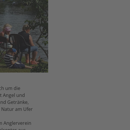
ich um die
t Angel und
und Getränke,
en Natur am Ufer
m Anglerverein
elcenter aus