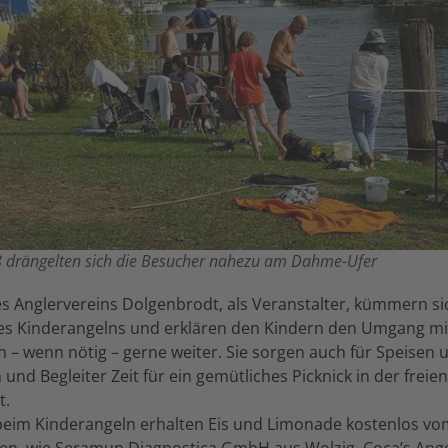
8 drängelten sich die Besucher nahezu am Dahme-Ufer
es Anglervereins Dolgenbrodt, als Veranstalter, kümmern s
s Kinderangelns und erklären den Kindern den Umgang mi
n – wenn nötig – gerne weiter. Sie sorgen auch für Speisen 
 und Begleiter Zeit für ein gemütliches Picknick in der frei
t.
beim Kinderangeln erhalten Eis und Limonade kostenlos vo
en, wie Seramun Diagnostica GmbH aus Wolzig, Coca’s Ang