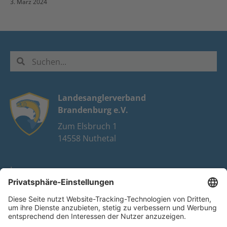
3. März 2024
Landesanglerverband
Brandenburg e.V.
Zum Elsbruch 1
14558 Nuthetal
Impressum
Datenschutz
FAQ