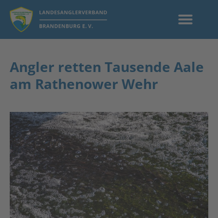
Angler retten Tausende Aale
am Rathenower Wehr